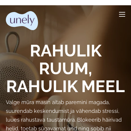
RAHULIK
RUUM,
RAHULIK MEEL
Valge müra masin aitab paremini magada,
suurendab keskendumist ja vähendab stressi,
luues rahustava taustamüra. Blokeerib häirivad
helid, toetab sügavamat und ning sobib nii