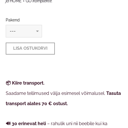
ja
HOME + GO
komplekte.
Pakend
LISA OSTUKORVI
📦 Kiire transport.
Saadame tellimused välja esimesel võimalusel.
Tasuta
transport alates 70 € ostust.
🔊
30 erinevat heli
– rahulik uni nii beebile kui ka