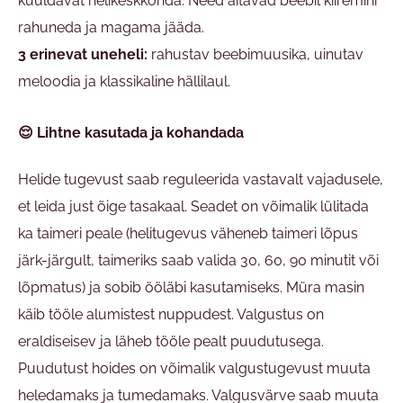
kuuldavat helikeskkonda. Need aitavad beebil kiiremini
rahuneda ja magama jääda.
3 erinevat uneheli:
rahustav beebimuusika, uinutav
meloodia ja klassikaline hällilaul.
😌 Lihtne kasutada ja kohandada
Helide tugevust saab reguleerida vastavalt vajadusele,
et leida just õige tasakaal. Seadet on võimalik lülitada
ka taimeri peale (helitugevus väheneb taimeri lõpus
järk-järgult, taimeriks saab valida 30, 60, 90 minutit või
lõpmatus) ja sobib ööläbi kasutamiseks. Müra masin
käib tööle alumistest nuppudest. Valgustus on
eraldiseisev ja läheb tööle pealt puudutusega.
Puudutust hoides on võimalik valgustugevust muuta
heledamaks ja tumedamaks. Valgusvärve saab muuta