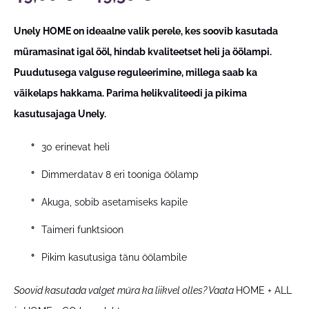
Unely HOME on ideaalne valik perele, kes soovib kasutada
müramasinat igal ööl, hindab kvaliteetset heli ja öölampi.
Puudutusega valguse reguleerimine, millega saab ka
väikelaps hakkama. Parima helikvaliteedi ja pikima
kasutusajaga Unely.
30 erinevat heli
Dimmerdatav 8 eri tooniga öölamp
Akuga, sobib asetamiseks kapile
Taimeri funktsioon
Pikim kasutusiga tänu öölambile
Soovid kasutada valget müra ka liikvel olles? Vaata
HOME + ALL