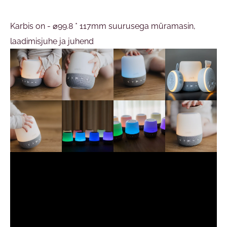
Karbis on - ⌀99.8 * 117mm suurusega müramasin,
laadimisjuhe ja juhend