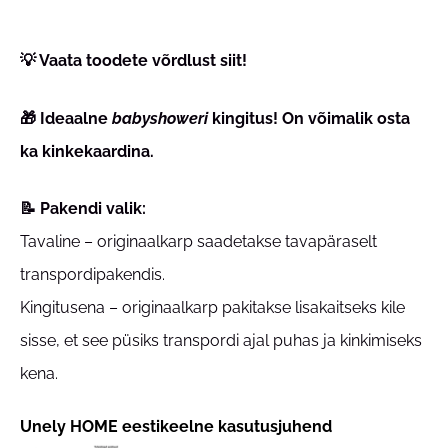
💡 Vaata toodete võrdlust
siit
!
🎁 Ideaalne
babyshoweri
kingitus! On võimalik osta
ka
kinkekaardina.
📝 Pakendi valik:
Tavaline – originaalkarp saadetakse tavapäraselt
transpordipakendis.
Kingitusena – originaalkarp pakitakse lisakaitseks kile
sisse, et see püsiks transpordi ajal puhas ja kinkimiseks
kena.
Unely HOME eestikeelne kasutusjuhend