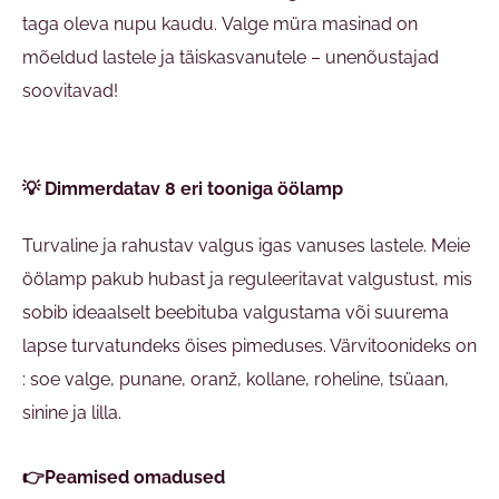
taga oleva nupu kaudu. Valge müra masinad on
mõeldud lastele ja täiskasvanutele – unenõustajad
soovitavad!
💡 Dimmerdatav 8 eri tooniga öölamp
Turvaline ja rahustav valgus igas vanuses lastele. Meie
öölamp pakub hubast ja reguleeritavat valgustust, mis
sobib ideaalselt beebituba valgustama või suurema
lapse turvatundeks öises pimeduses. Värvitoonideks on
: soe valge, punane, oranž, kollane, roheline, tsüaan,
sinine ja lilla.
👉Peamised omadused