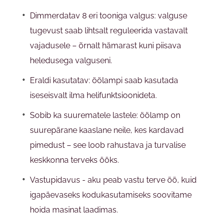
Dimmerdatav 8 eri tooniga valgus: valguse
tugevust saab lihtsalt reguleerida vastavalt
vajadusele – õrnalt hämarast kuni piisava
heledusega valguseni.
Eraldi kasutatav: öölampi saab kasutada
iseseisvalt ilma helifunktsioonideta.
Sobib ka suurematele lastele: öölamp on
suurepärane kaaslane neile, kes kardavad
pimedust – see loob rahustava ja turvalise
keskkonna terveks ööks.
Vastupidavus - aku peab vastu terve öö, kuid
igapäevaseks kodukasutamiseks soovitame
hoida masinat laadimas.