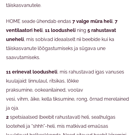
täiskasvanutele.
HOME seade ühendab endas
7 valge müra heli
,
7
ventilaatori heli
,
11 loodusheli
ning
5 rahustavat
uneheli
, mis sobivad ideaalselt nii beebide kui ka
täiskasvanute lõõgastumiseks ja sügava une
saavutamiseks.
11 erinevat loodusheli
, mis rahustavad igas vanuses
kuulajaid:
linnulaul, ritsikas, lõkke
praksumine, ookeanilained, voolav
vesi, vihm, äike, kella tiksumine, rong, õrnad merelained
ja oja.
2
spetsiaalsed (beebit rahustavat) heli, sealhulgas
looteheli ja “shhh”-heli, mis matkivad emaüsas