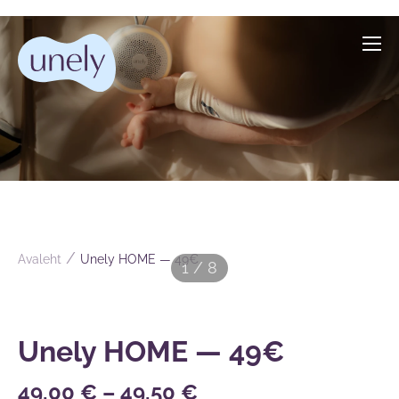
/
Avaleht
Unely HOME — 49€
1 / 8
Unely HOME — 49€
49,00 €
–
49,50 €