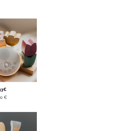
33€
50 €