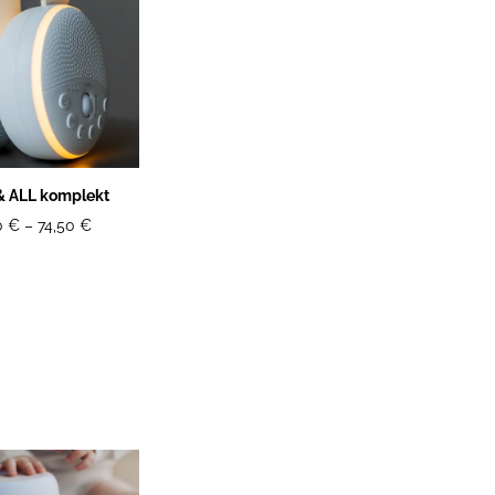
 ALL komplekt
0 €
–
74,50 €