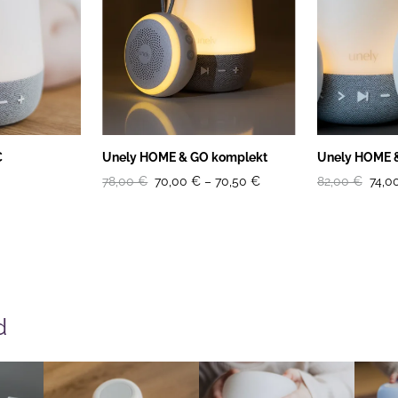
€
Unely HOME & GO komplekt
Unely HOME &
78,00 €
70,00 €
–
70,50 €
82,00 €
74,0
id