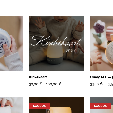
Kinkekaart
Unely ALL — 
30,00 €
–
100,00 €
33,00 €
–
33,
SOODUS
SOODUS